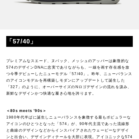
「57/40」
プレミアムなスエード、ヌバック、メッシュのアッパーは象徴的な
574のデザインDNAに忠実でありながらも、一線を画す存在感を放
つ今季デビューしたニューモデル「57/40」。昨年、ニューバランス
のアイコンモデルを再構築しモダンにアップデートして誕生した
「327」のように、オーバーサイズのNロゴデザインの流れを汲み、
新鮮なデザインかつ快適な履き心地を誇ります。
＜80s meets ’90s＞
1980年代半ばに誕生しニューバランスを象徴する最もポピュラーな
アイコンのひとつとなった「574」が、90年代主流であった流線形
と曲線のデザインなどからインスパイアされたウェービーなデザイ
ンと出合い、デザインディテールを大胆に表現。アイコニックな574