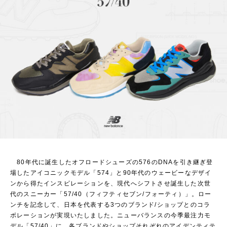
80年代に誕生したオフロードシューズの576のDNAを引き継ぎ登
場したアイコニックモデル「574」と90年代のウェービーなデザイ
ンから得たインスピレーションを、現代へシフトさせ誕生した次世
代のスニーカー「57/40（フィフティセブン/フォーティ）」。ロー
ンチを記念して、日本を代表する3つのブランド/ショップとのコラ
ボレーションが実現いたしました。ニューバランスの今季最注力モ
デル「57/40」に、各ブランドやショップそれぞれのアイデンティテ