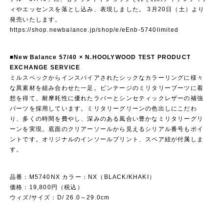
ィやエッセンスを落とし込み、表現しました。 3月20日（土）より
発売いたします。
https://shop.newbalance.jp/shop/e/eEnb-5740limited
■New Balance 57/40 × N.HOOLYWOOD TEST PRODUCT
EXCHANGE SERVICE
ミルスペックからインスパイアされたシックなカラーリングに様々
な異素材を組み合わせた一足。ビンテージのミリタリーブーツに着
想を得て、耐摩耗性に優れたラバーとシンセティックレザーの補強
パーツを採用しています。ミリタリーグリーンの色出しにこだわ
り、多くの時間を費やし、深みのある風合い豊かなミリタリーグリ
ーンを実現。底面のクリアーソールから見えるシリアル番号もポイ
ントです。オリジナルのインソールプリント、スペア紐が付属しま
す。
品番：M5740NX カラー：NX（BLACK/KHAKI）
価格：19,800円（税込）
ウィズ/サイズ：D/ 26.0～29.0cm