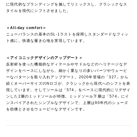
に現代的なブランディングを施してリミックスし、クラシックなス
タイルを現代にシフトさせました。
＜All-day comfort＞
ニューバランスの基本のSL-1ラストを採用しスタンダードなフィッ
ト感に。快適な履き心地を実現しています。
＜アイコニックデザインのアップデート＞
反射材を使った機能的なディテールやサドルなどのヘリテージなデ
ザインをベースにしながら、細かく重なりの多いパーツやウェービ
ーなパターンを取り入れアップデート。2020年登場の「327」から
続くオーバーサイズのNロゴが、クラシックから現代へのシフトを表
現しています。そしてソールは「574」をベースに現代的にリデザイ
ンした2層のミッドソールが特徴。ミッドソール下層は「574」にイ
ンスパイアされたシンプルなデザインで、上層は90年代のシューズ
を彷彿とさせるウェービーなデザインです。