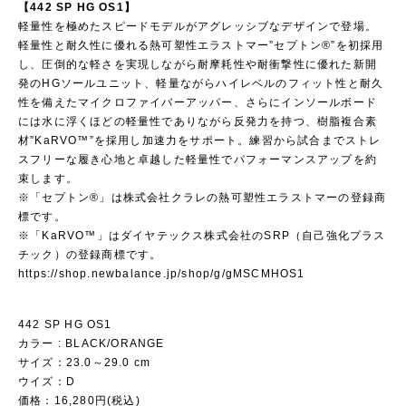
【442 SP HG OS1】
軽量性を極めたスピードモデルがアグレッシブなデザインで登場。
軽量性と耐久性に優れる熱可塑性エラストマー”セプトン®”を初採用
し、圧倒的な軽さを実現しながら耐摩耗性や耐衝撃性に優れた新開
発のHGソールユニット、軽量ながらハイレベルのフィット性と耐久
性を備えたマイクロファイバーアッパー、さらにインソールボード
には水に浮くほどの軽量性でありながら反発力を持つ、樹脂複合素
材”KaRVO™”を採用し加速力をサポート。練習から試合までストレ
スフリーな履き心地と卓越した軽量性でパフォーマンスアップを約
束します。
※「セプトン®」は株式会社クラレの熱可塑性エラストマーの登録商
標です。
※「KaRVO™」はダイヤテックス株式会社のSRP（自己強化プラス
チック）の登録商標です。
https://shop.newbalance.jp/shop/g/gMSCMHOS1
442 SP HG OS1
カラー : BLACK/ORANGE
サイズ：23.0～29.0 cm
ウイズ：D
価格：16,280円(税込)