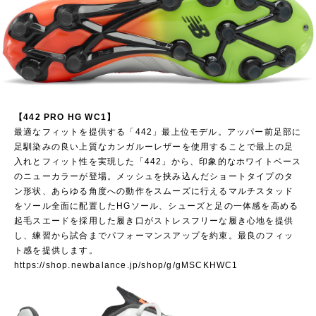
【442 PRO HG WC1】
最適なフィットを提供する「442」最上位モデル。アッパー前足部に
足馴染みの良い上質なカンガルーレザーを使用することで最上の足
入れとフィット性を実現した「442」から、印象的なホワイトベース
のニューカラーが登場。メッシュを挟み込んだショートタイプのタ
ン形状、あらゆる角度への動作をスムーズに行えるマルチスタッド
をソール全面に配置したHGソール、シューズと足の一体感を高める
起毛スエードを採用した履き口がストレスフリーな履き心地を提供
し、練習から試合までパフォーマンスアップを約束。最良のフィッ
ト感を提供します。
https://shop.newbalance.jp/shop/g/gMSCKHWC1