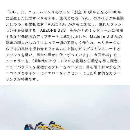
「992」は、ニューバランスのブランド創立100周年となる2006年
に誕生した記念すべきモデル。先代となる「991」のスペックを基調
としつつ、衝撃吸収材「ABZORB」がさらに進化し、優れたクッシ
ョン性を提供する「ABZORB SBS」をかかとのミッドソールに採用
するなど機能面のアップデートに成功しました。Made in U.S.A.の
熟練の職人たちの手によって一切の妥協なく作られ、へリテージな
らではの風格を漂わせるフォルムに上質なピッグスキンスエードと
メッシュを纏い、風合い豊かに仕上がっています。今回登場するニ
ューカラーも、90年代のアウトドアの小物類から着想を得て配色。
ニューバランスを象徴するグレーをベースに、目を引く鮮やかなタ
ーコイズとポイントにイエローをアクセントにした印象的なカラー
リングが特徴です。