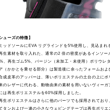
シューズの特徴】
ミッドソールにEVA リグラインドを5%使用し、見込ま
再生素材を取り入れた、通常の2 倍の密度があるインソー
5%、再生ゴム5%、バージン（未加工・未使用）ポリウレ
ア（かかとを乗せる部分）は製造後に余ったフォームおよ
合成皮革のアッパーは、薄いポリエステルの土台の上にポ
来のレザーに代わる、動物由来の素材を用いないヴィーガ
には再生ポリエステルを60%採用しました。
再生ポリエステルはさらに他のパーツでも採用されており
てタンおよび一連の小さなウェビングテープは再生ポリエス