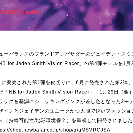
ューバランスのブランドアンバサダーのジェイデン・スミ
NB for Jaden Smith Vision Racer」の第4弾モ
月に発売された第1弾を皮切りに、8月に発売された第2弾、
だ「NB for Jaden Smith Vision Racer」。1
ラックを基調にショッキングピンクが差し色となった2モ
ザインとジェイデンのユニークかつ大胆で鋭いファッショ
ィ（持続可能性/地球環境保全）を重視して開発されまし
tps://shop.newbalance.jp/shop/g/gMSVRCJSA