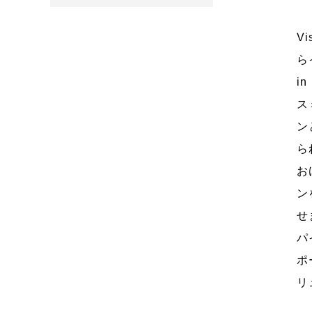
V
ら
i
ス
ン
ら
お
ン
せ
パ
ポ
リ