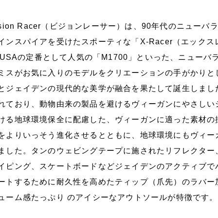
ision Racer（ビジョンレーサー）は、90年代のニュ
インスパイアを受けたスポーティな「X-Racer（エックス
n USAの定番として人気の「M1700」といった、ニュ
ミスがお気に入りのモデルをクリエーションの手がかりと
とジェイデンの現代的な美学が融合を果たして誕生しまし
れており、動物由来の製品を避けるヴィーガンにやさしいシュー
ける地球環境保全に配慮した、ヴィーガンに適った素材の
をよりいっそう進化させるとともに、地球環境にもヴィー
ました。タンのウェビングテープに施されたリフレクター
イピング、スケートボードなどジェイデンのアクティブで
ートするために耐久性を高めたティップ（爪先）のラバー加工
ューム感たっぷり のアイシーなアウトソールが特徴です。