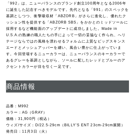
「992」は、ニューバランスのブランド創立100周年となる2006年
に誕生した記念すべきモデルです。先代となる「991」のスペックを
基調としつつ、衝撃吸収材「ABZORB」がさらに進化し、優れたク
ッション性を提供する「ABZORB SBS」をかかとのミッドソールに
採用するなど機能面のアップデートに成功しました。Made in
U.S.A.の熟練の職人たちの手によって一切の妥協なく作られ、へリ
テージならではの風格を漂わせるフォルムに上質なピッグスキンス
エードとメッシュアッパーを纏い、風合い豊かに仕上がっていま
す。今回登場するニューカラーは、ニューバランスのキーカラーで
あるグレーを基調としながら、ソールに配したレッドとブルーのア
クセントカラーが目を引く一足です。
商品情報
品番：M992
カラー：AG（GRAY）
価格：31,900円（税込）
ウィズ/サイズ：D/22.5-29cm（BILLY’S ENT 23cm-29cm展開）
発売日：11月3日（火）