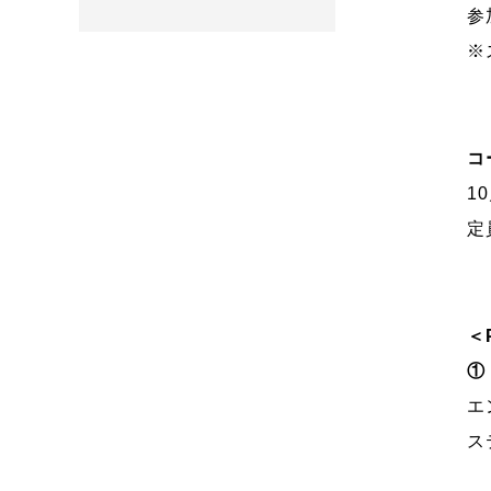
参
※
コ
1
定
＜
①
エ
ス