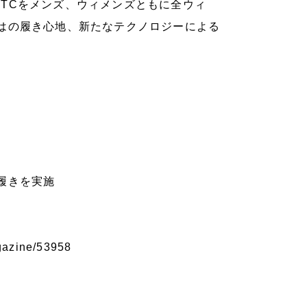
l TCをメンズ、ウィメンズともに全ウィ
はの履き心地、新たなテクノロジーによる
履きを実施
gazine/53958