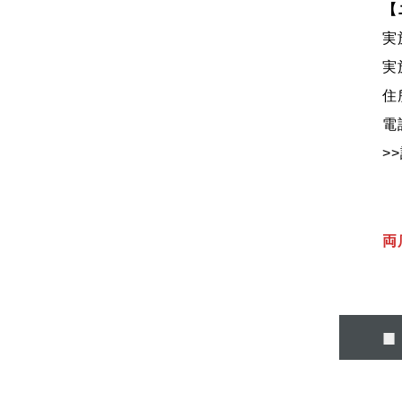
【
実
実
住
電
>
両
■