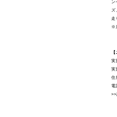
ン
ズ
走
※
【
実
実
住
電
>