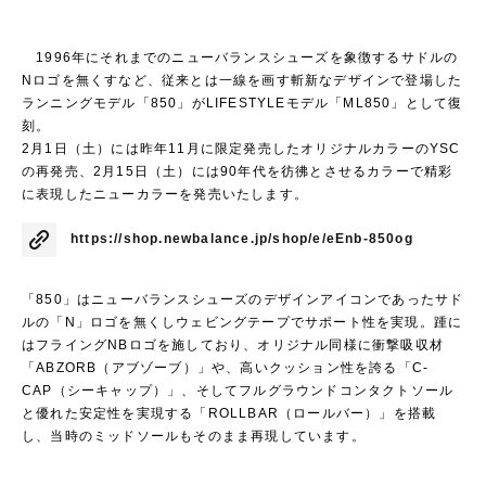
1996年にそれまでのニューバランスシューズを象徴するサドルの
Nロゴを無くすなど、従来とは一線を画す斬新なデザインで登場した
ランニングモデル「850」がLIFESTYLEモデル「ML850」として復
刻。
2月1日（土）には昨年11月に限定発売したオリジナルカラーのYSC
の再発売、2月15日（土）には90年代を彷彿とさせるカラーで精彩
に表現したニューカラーを発売いたします。
https://shop.newbalance.jp/shop/e/eEnb-850og
「850」はニューバランスシューズのデザインアイコンであったサド
ルの「N」ロゴを無くしウェビングテープでサポート性を実現。踵に
はフライングNBロゴを施しており、オリジナル同様に衝撃吸収材
「ABZORB（アブゾーブ）」や、高いクッション性を誇る「C-
CAP（シーキャップ）」、そしてフルグラウンドコンタクトソール
と優れた安定性を実現する「ROLLBAR（ロールバー）」を搭載
し、当時のミッドソールもそのまま再現しています。