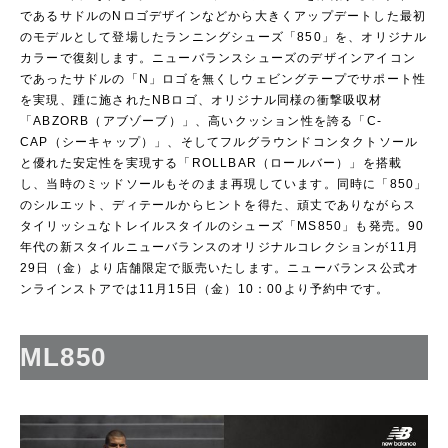
であるサドルのNロゴデザインなどから大きくアップデートした最初
のモデルとして登場したランニングシューズ「850」を、オリジナル
カラーで復刻します。ニューバランスシューズのデザインアイコン
であったサドルの「N」ロゴを無くしウェビングテープでサポート性
を実現、踵に施されたNBロゴ、オリジナル同様の衝撃吸収材
「ABZORB（アブゾーブ）」、高いクッション性を誇る「C-
CAP（シーキャップ）」、そしてフルグラウンドコンタクトソール
と優れた安定性を実現する「ROLLBAR（ロールバー）」を搭載
し、当時のミッドソールもそのまま再現しています。同時に「850」
のシルエット、ディテールからヒントを得た、頑丈でありながらス
タイリッシュなトレイルスタイルのシューズ「MS850」も発売。90
年代の新スタイルニューバランスのオリジナルコレクションが11月
29日（金）より店舗限定で販売いたします。ニューバランス公式オ
ンラインストアでは11月15日（金）10：00より予約中です。
ML850