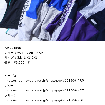
AMJ91506
カラー：VCT、VDE、PRP
サイズ：S,M,L,XL,2XL
価格：¥9,900＋税
パープル
https://shop.newbalance.jp/shop/g/gAMJ91506-PRP
ブルー
https://shop.newbalance.jp/shop/g/gAMJ91506-VCT
グリーン
https://shop.newbalance.jp/shop/g/gAMJ91506-VDE