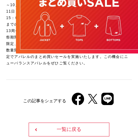
～10月
11日
15：00
までの
13周年
祭期間
限定、
数量限
定でアパレルのまとめ買いセールを実施いたします。この機会にニ
ューバランスアパレルをぜひご覧ください。
この記事をシェアする
一覧に戻る