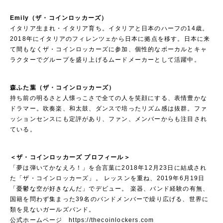
Emily（ザ・コインロッカーズ）
イタリア生まれ・イタリア育ち。イタリアと日本のハーフの14歳。
2018年にイタリアのフィレンツェから日本に拠点を移す。日本に来
て間もなくザ・コインロッカーズに参加、個性的なボーカルとキャ
ラクターでグループを盛り上げるムードメーカーとして活躍中。
森ふた葉（ザ・コインロッカーズ）
持ち前の明るさと人懐っこさで全ての人を笑顔にする、表情豊かな
ドラマー。吹奏楽、和太鼓、ダンスで培ったリズム感は抜群。ファ
ッションセンスにも定評があり、ファン、メンバーからも注目され
ている。
＜ザ・コインロッカーズ プロフィール＞
「夢は弾いてかなえろ！」を合言葉に2018年12月23日に結成され
た「ザ・コインロッカーズ」。 レッスンを重ね、2019年6月19日
「憂鬱な空が好きなんだ」でデビュー。 楽器、バンド経験の有無、
国籍を問わず集まった39名のバンドメンバーで繰り広げる、世界に
類を見ないガールズバンド。
公式ホームページ
https://thecoinlockers.com