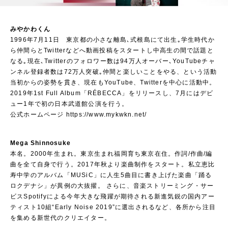
みやかわくん
1996年7月11日 東京都の小さな離島､式根島にて出生｡学生時代か
ら仲間らとTwitterなどへ動画投稿をスタートし中高生の間で話題と
なる｡現在､Twitterのフォロワー数は94万人オーバー､YouTubeチャ
ンネル登録者数は72万人突破｡仲間と楽しいことをやる、という活動
当初からの姿勢を貫き、現在もYouTube、Twitterを中心に活動中。
2019年1st Full Album「RÉBECCA」をリリースし、7月にはデビ
ュー1年で初の日本武道館公演を行う。
公式ホームページ
https://www.mykwkn.net/
Mega Shinnosuke
本名。2000年生まれ。東京生まれ福岡育ち東京在住。作詞/作曲/編
曲を全て自身で行う。2017年秋より楽曲制作をスタート。私立恵比
寿中学のアルバム「MUSiC」に人生5曲目に書き上げた楽曲「踊る
ロクデナシ」が異例の大抜擢。 さらに、音楽ストリーミング・サー
ビスSpotifyによる今年大きな飛躍が期待される新進気鋭の国内アー
ティスト10組“Early Noise 2019”に選出されるなど、各所から注目
を集める新世代のクリエイター。