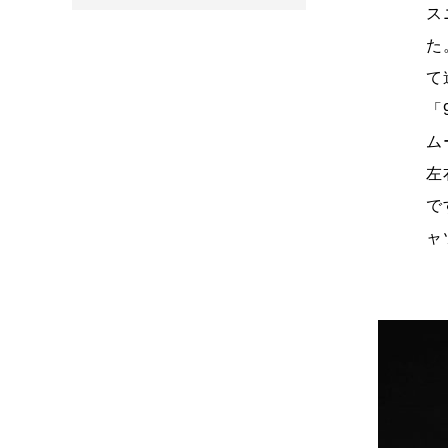
ス
た
て
「
ム
左
で
ャ