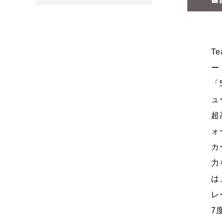
T
ー
「
ュ
超
ォ
カ
力
は
レ
7