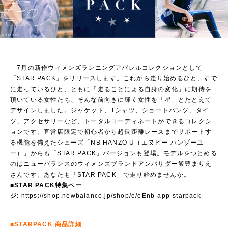
7月の新作ウィメンズランニングアパレルコレクションとして
「STAR PACK」をリリースします。これから走り始めるひと、すで
に走っているひと、ともに「走ることによる自身の変化」に期待を
頂いている女性たち、そんな前向きに輝く女性を「星」とたとえて
デザインしました。ジャケット、Tシャツ、ショートパンツ、タイ
ツ、アクセサリーなど、トータルコーディネートができるコレクシ
ョンです。直営店限定で初心者から超長距離レースまでサポートす
る機能を備えたシューズ「NB HANZO U（エヌビー ハンゾーユ
ー）」からも「STAR PACK」バージョンも登場。モデルをつとめる
のはニューバランスのウィメンズブランドアンバサダー飯豊まりえ
さんです。あなたも「STAR PACK」で走り始めませんか。
■STAR PACK特集ペー
ジ
:
https://shop.newbalance.jp/shop/e/eEnb-app-starpack
■STARPACK 商品詳細