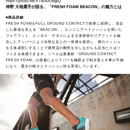
https://youtu.be/XTlaS0GBglQ
神野 大地選手が語る、「FRESH FOAM BEACON」の魅力とは
■商品詳細
FRESH FOAMをFULL GROUND CONTACTで肉厚に採用し、安定
した着地を支える「BEACON」。エンジニアードメッシュを用いた
フォアフット、エンボス・デボスによる立体形状のリアフットを融
合したアッパーにより自然な足との一体感を提供し、踵のメッシュ
を立体成型にすることで踵周辺の剛性を出しながらも足当たりはソ
フトさを体感できます。ソールは新素材「GROUND CONTACT
FRESH FOAM」の搭載によりラバーを極限まで削ぎ落とす事が可能
になり、驚きの軽さとクッション性を実現しています。