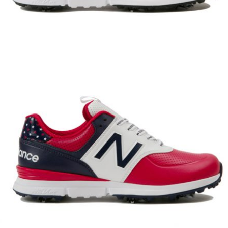
情熱的なレッドをベースに踵部に星を配した青木瀬令奈プロ監修カ