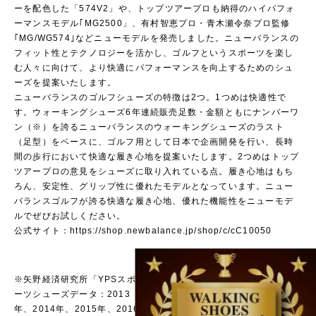
ーを配色した「574V2」や、トップツアープロも納得のハイパフォ
ーマンスモデル｢MG2500」、有村智恵プロ・青木瀬令奈プロ監修
｢MG/WG574｣などニューモデルを発売しました。ニューバランスの
フィット性とテクノロジーを活かし、ゴルフというスポーツを楽し
む人々に向けて、より快適にパフォーマンスを向上するためのシュ
ーズを提案いたします。
ニューバランスのゴルフシューズの特徴は2つ。1つめは快適性で
す。ウォーキングシューズ6年連続販売足数・金額ともにナンバーワ
ン（※）を誇るニューバランスのウォーキングシューズのラスト
（足型）をベースに、ゴルフ用として日本で企画開発を行い、長時
間の歩行において快適な履き心地を提案いたします。2つめはトップ
ツアープロの意見をシューズに取り入れている点。履き心地はもち
ろん、安定性、グリップ性に優れたモデルとなっています。ニュー
バランスゴルフが誇る快適な履き心地、優れた機能性をニューモデ
ルでぜびお試しください。
公式サイト：
https://shop.newbalance.jp/shop/c/cC10050
※矢野経済研究所「YPSスポ
ーツシューズデータ：2013
年、2014年、2015年、2016