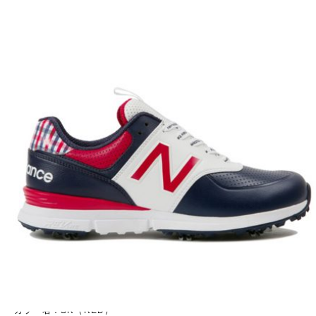
<WOMEN’S>
商品名：WG574
カラー名：SR（RED）