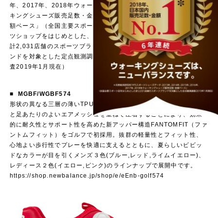
年、2017年、2018年ウォー
キングシューズ販売足数・金
額ベース」（全国主要スポー
ツショップをはじめとした、
計2,031店舗のスポーツブラ
ンドを対象とした定点観測調
査2019年1月現在）
■ MGBF/WGBF574
形状の異なる三層の薄いTPU
と足あたりのよいエアメッシュを重ねて圧着することにより、効果
的に耐久性とサポート性を高めた新アッパー構造FANTOMFIT（ファ
ントムフィット）をゴルフで初採用。抜群の軽量性とフィット性、
心地よい歩行性でプレーを快適に支えるとともに、夏らしいビビッ
ドなカラーが目を引くメンズ３色(ブルー,レッド,ライムイエロー)、
レディース２色(イエロー,ピンク)のラインナップで展開中です。
https://shop.newbalance.jp/shop/e/eEnb-golf574