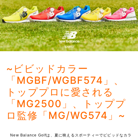
~ビビッドカラー
「MGBF/WGBF574」、
トッププロに愛される
「MG2500」、トッププ
ロ監修「MG/WG574」~
New Balance Golfは、夏に映えるスポーティーでビビッドなカラ