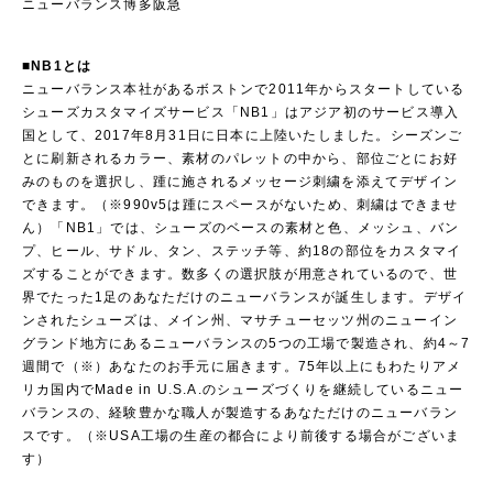
ニューバランス博多阪急
■NB1とは
ニューバランス本社があるボストンで2011年からスタートしている
シューズカスタマイズサービス「NB1」はアジア初のサービス導入
国として、2017年8月31日に日本に上陸いたしました。シーズンご
とに刷新されるカラー、素材のパレットの中から、部位ごとにお好
みのものを選択し、踵に施されるメッセージ刺繍を添えてデザイン
できます。（※990v5は踵にスペースがないため、刺繍はできませ
ん）「NB1」では、シューズのベースの素材と色、メッシュ、バン
プ、ヒール、サドル、タン、ステッチ等、約18の部位をカスタマイ
ズすることができます。数多くの選択肢が用意されているので、世
界でたった1足のあなただけのニューバランスが誕生します。デザイ
ンされたシューズは、メイン州、マサチューセッツ州のニューイン
グランド地方にあるニューバランスの5つの工場で製造され、約4～7
週間で（※）あなたのお手元に届きます。75年以上にもわたりアメ
リカ国内でMade in U.S.A.のシューズづくりを継続しているニュー
バランスの、経験豊かな職人が製造するあなただけのニューバラン
スです。（※USA工場の生産の都合により前後する場合がございま
す）