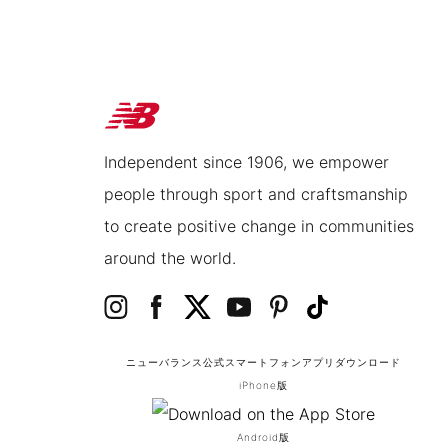
Independent since 1906, we empower
people through sport and craftsmanship
to create positive change in communities
around the world.
ニューバランス公式スマートフォンアプリ
ダウンロード
iPhone版
Android版