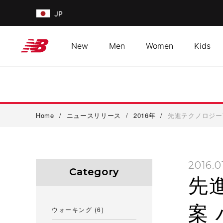
JP
New
Men
Women
Kids
Home
/
ニュースリリース
/
2016年
/
先進テクノロジーV
2016.0
Category
先
案
ウォーキング
(6)