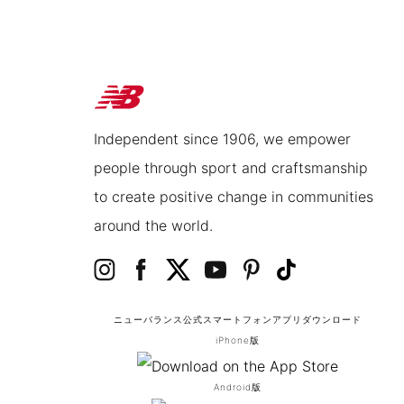
Independent since 1906, we empower
people through sport and craftsmanship
to create positive change in communities
around the world.
ニューバランス公式スマートフォンアプリ
ダウンロード
iPhone版
Android版