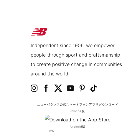
Independent since 1906, we empower
people through sport and craftsmanship
to create positive change in communities
around the world.
ニューバランス公式スマートフォンアプリ
ダウンロード
iPhone版
Android版