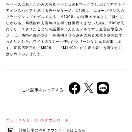
をベースにあたたかみのあるベージュのNマークで仕上げたアウトド
アインスパイアを感じる爽やかな一足。1400は、ニューバランスの
フラッグシップモデルである「M1300」の後継モデルとして誕生し
ながらも、高機能ゆえ当時の技術では量産できないために1500が先
にリリースされたことでも話題をよんだモデルです。直営店限定カ
ラーは、快晴や海のブルーを彷彿させる深みのある水色を基調にす
っきりとしたホワイトのNマーク使いがクリーンな足元を演出しま
す。直営店限定の「M996」、「M1400」から夏の装いを爽やかに
はじめてみませんか。
この記事をシェアする
ニュースリリース のダウンロード
詳細記事のPDFダウンロードはこちら