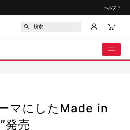
ヘルプ
マにしたMade in
on”発売