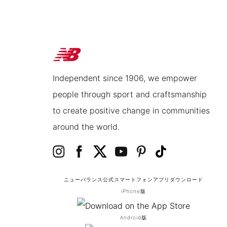
Independent since 1906, we empower
people through sport and craftsmanship
to create positive change in communities
around the world.
ニューバランス公式スマートフォンアプリ
ダウンロード
iPhone版
Android版