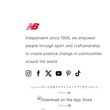
Independent since 1906, we empower
people through sport and craftsmanship
to create positive change in communities
around the world.
ニューバランス公式スマートフォンアプリ
ダウンロード
iPhone版
Android版