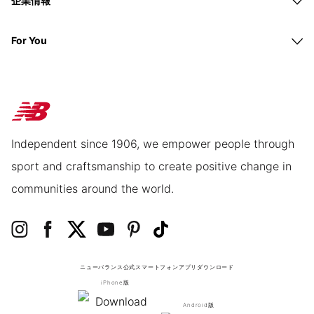
企業情報
For You
Independent since 1906, we empower people through
sport and craftsmanship to create positive change in
communities around the world.
ニューバランス公式スマートフォンアプリ
ダウンロード
iPhone版
Android版