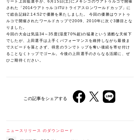
リート上田藍選手が、6月15日(土)にメキシコのウアトゥルコで開催
された「2014ウアトゥルコITUトライアスロンワールドカップ」に
て総合記録2:14:52で優勝を果たしました。 今回の優勝はウァトゥ
ルコで開催されたワールドカップで2009、2010年に次ぐ3勝目とな
りました。
今回の大会は気温34～35度(湿度70%超)の猛暑という過酷な天候下
でしたが、上田選手は上手くパフォーマンスを維持しながら最後ま
でスピードを落とさず、得意のランでトップを奪い後続を寄せ付け
ることなくトップでゴール。今後の上田選手のさらなる活躍に、ぜ
ひご期待ください。
この記事をシェアする
ニュースリリース のダウンロード