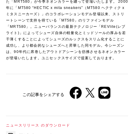
た「MRT580」が今季ネオンカラーを纏って登場いたします。 2000
年に「MT580 “HECTIC x mita sneakers”（MT580 ヘクティク x
ミタスニーカーズ）」のコラボレーションモデル登場以来、ストリ
ートシーンで支持を得ている「MT580」のリファインモデル
「MRT580」。ニューバランスの最新テクノロジー「REVlite(レブ
ライト)」によってシューズ自体の軽量化とミッドソールの厚みを若
干薄くすることによってシューズのルックスをスリム化することに
成功し、より都会的なシューズへと昇華した同モデル。今シーズン
は、90年代に席巻したアウトドアシーンを彷彿させるネオンカラー
が登場いたします。ユニセックスサイズで提案しております。
この記事をシェアする
ニュースリリース のダウンロード