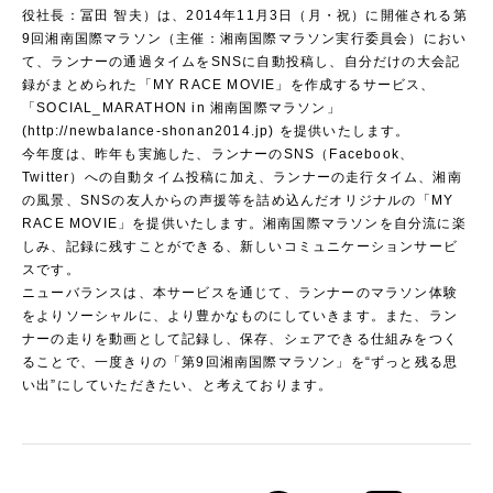
役社長：冨田 智夫）は、2014年11月3日（月・祝）に開催される第
9回湘南国際マラソン（主催：湘南国際マラソン実行委員会）におい
て、ランナーの通過タイムをSNSに自動投稿し、自分だけの大会記
録がまとめられた「MY RACE MOVIE」を作成するサービス、
「SOCIAL_MARATHON in 湘南国際マラソン」
(http://newbalance-shonan2014.jp) を提供いたします。
今年度は、昨年も実施した、ランナーのSNS（Facebook、
Twitter）への自動タイム投稿に加え、ランナーの走行タイム、湘南
の風景、SNSの友人からの声援等を詰め込んだオリジナルの「MY
RACE MOVIE」を提供いたします。湘南国際マラソンを自分流に楽
しみ、記録に残すことができる、新しいコミュニケーションサービ
スです。
ニューバランスは、本サービスを通じて、ランナーのマラソン体験
をよりソーシャルに、より豊かなものにしていきます。また、ラン
ナーの走りを動画として記録し、保存、シェアできる仕組みをつく
ることで、一度きりの「第9回湘南国際マラソン」を“ずっと残る思
い出”にしていただきたい、と考えております。