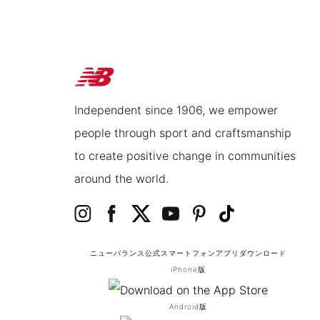
Independent since 1906, we empower
people through sport and craftsmanship
to create positive change in communities
around the world.
ニューバランス公式スマートフォンアプリ
ダウンロード
iPhone版
Android版