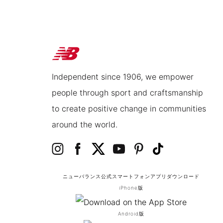
Independent since 1906, we empower
people through sport and craftsmanship
to create positive change in communities
around the world.
ニューバランス公式スマートフォンアプリ
ダウンロード
iPhone版
Android版