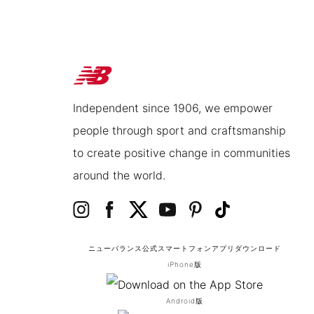
Independent since 1906, we empower
people through sport and craftsmanship
to create positive change in communities
around the world.
ニューバランス公式スマートフォンアプリ
ダウンロード
iPhone版
Android版