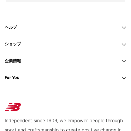
ヘルプ
ショップ
企業情報
For You
Independent since 1906, we empower people through
sport and craftsmanship to create positive change in