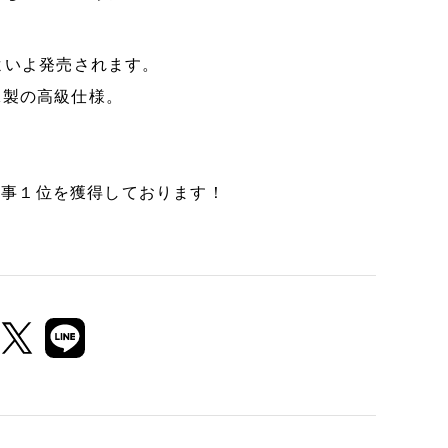
よいよ発売されます。
K製の高級仕様。
、見事１位を獲得しております！