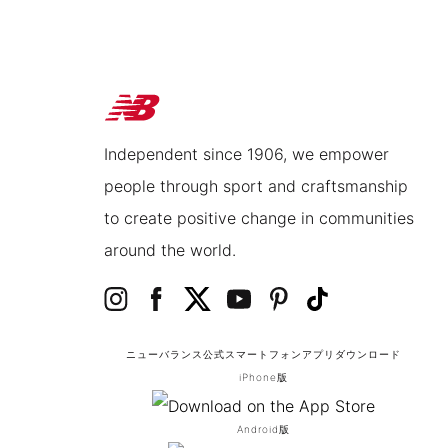
Independent since 1906, we empower
people through sport and craftsmanship
to create positive change in communities
around the world.
ニューバランス公式スマートフォンアプリ
ダウンロード
iPhone版
Android版