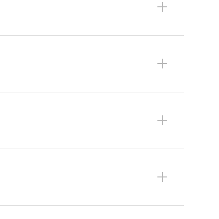
+
+
+
+