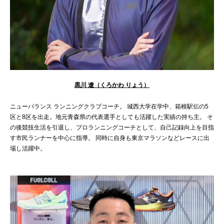
黒川 遼（くろかわ りょう）
ニューバランス ランニングクラブコーチ。 城西大学在学中、箱根駅伝の5
区と8区を出走。地元青森県の代表選手としても活躍した実績の持ち主。 そ
の後競技生活を引退し、プロランニングコーチとして、自己記録向上を目指
す市民ランナーを中心に指導。 同時に自身も東京マラソンなどレースに出
場し活躍中。