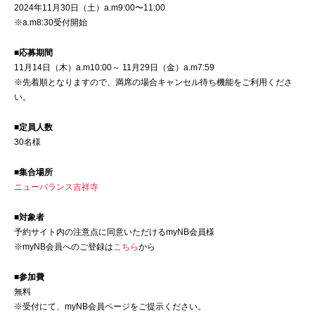
2024年11月30日（土）a.m9:00〜11:00
※a.m8:30受付開始
■応募期間
11月14日（木）a.m10:00～ 11月29日（金）a.m7:59
※先着順となりますので、満席の場合キャンセル待ち機能をご利用くださ
い。
■定員人数
30名様
■集合場所
ニューバランス吉祥寺
■対象者
予約サイト内の注意点に同意いただけるmyNB会員様
※myNB会員へのご登録は
こちら
から
■参加費
無料
※受付にて、myNB会員ページをご提示ください。