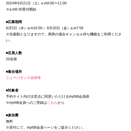
2024年9月21日（土）a.m9:00〜11:00
※a.m8:30受付開始
■応募期間
9月5日（木）a.m10:00～ 9月20日（金）a.m7:59
※先着順となりますので、満席の場合キャンセル待ち機能をご利用くださ
い。
■定員人数
20名様
■集合場所
ニューバランス吉祥寺
■対象者
予約サイト内の注意点に同意いただけるmyNB会員様
※myNB会員へのご登録は
こちら
から
■参加費
無料
※受付にて、myNB会員ページをご提示ください。