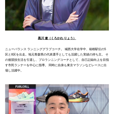
黒川 遼（くろかわ りょう）
ニューバランス ランニンググラブコーチ。 城西大学在学中、箱根駅伝の5
区と8区を出走。地元青森県の代表選手としても活躍した実績の持ち主。 そ
の後競技生活を引退し、プロランニングコーチとして、自己記録向上を目指
す市民ランナーを中心に指導。 同時に自身も東京マラソンなどレースに出
場し活躍中。