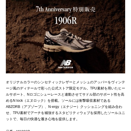
オリジナルカラーのシンセティックレザーとメッシュのアッパーをヴィンテ
ージ風のディテールで彩った公式ストア限定モデル。TPU素材を用いたヒー
ルサポート、Nロゴにシューレースと連動させてサドル部のサポート性を高
めるN lock（エヌロック）を搭載。ソールには衝撃吸収素材である
ABZORB（アブゾーブ）、N-ergy（エナジー）クッショニングを組み合わ
せ、TPU素材でアーチを補強するスタビリティウェブを採用したソールユニ
ットで、毎日の快適な履き心地を提供します。