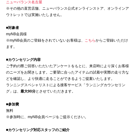
ニューバランス名古屋
※その他の直営店舗、ニューバランス公式オンラインストア、オンラインア
ウトレットでは実施いたしません。
■対象者
myNB会員様
※myNB会員のご登録をされていないお客様は、
こちら
からご登録いただけ
ます。
■カウンセリング内容
ご予約の際ご回答いただいたアンケートをもとに、来店時により深くお客様
のニーズをお聞きします。ご要望に合ったアイテムの試着や実際の走り方な
どを確認し、より快適に走ることができるようご提案いたします。
ランニングスペシャリストによる接客サービス「ランニングカウンセリン
グ」は、
最大90分
とさせていただきます。
■参加費
無料
※参加時に、myNB会員ページをご提示ください。
■カウンセリング対応スタッフのご紹介