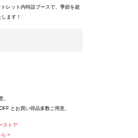
ム・アウトレット内特設ブースで、季節を超
たします！
意。
X80%OFF とお買い得品多数ご用意。
ーストア
ら >