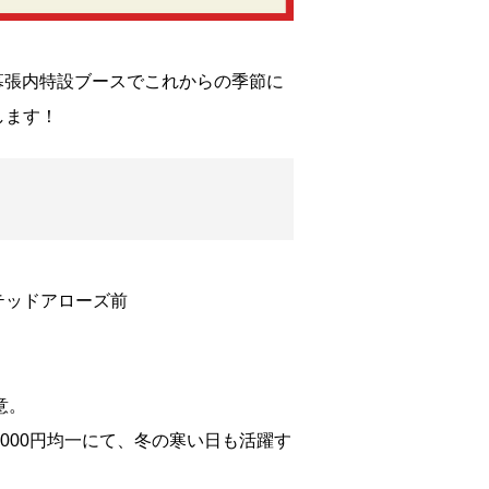
ーク 幕張内特設ブースでこれからの季節に
します！
テッドアローズ前
意。
0円/3,000円均一にて、冬の寒い日も活躍す