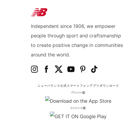
Independent since 1906, we empower
people through sport and craftsmanship
to create positive change in communities
around the world.
ニューバランス公式スマートフォンアプリ
ダウンロード
iPhone版
Android版