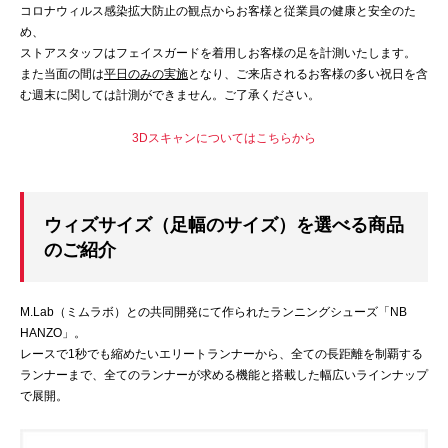
コロナウィルス感染拡大防止の観点からお客様と従業員の健康と安全のた
め、
ストアスタッフはフェイスガードを着用しお客様の足を計測いたします。
また当面の間は
平日のみの実施
となり、ご来店されるお客様の多い祝日を含
む週末に関しては計測ができません。ご了承ください。
3Dスキャンについてはこちらから
ウィズサイズ（足幅のサイズ）を選べる商品
のご紹介
M.Lab（ミムラボ）との共同開発にて作られたランニングシューズ「NB
HANZO」。
レースで1秒でも縮めたいエリートランナーから、全ての長距離を制覇する
ランナーまで、全てのランナーが求める機能と搭載した幅広いラインナップ
で展開。