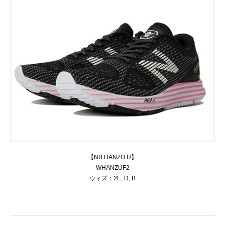
【NB HANZO U】
WHANZUF2
ウィズ：2E, D, B