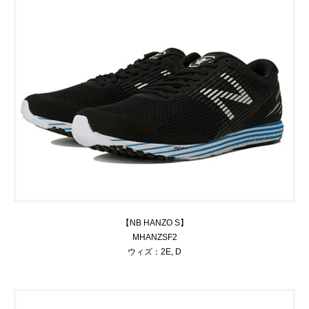
【NB HANZO S】
MHANZSF2
ウィズ：2E, D