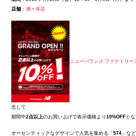
店舗
：
酒々井店
ニューバランス ファクトリー
念して、
期間中
2点以上
のお買い上げで表示価格より
10%OFF
とな
オーセンティックなデザインで人気を集める「
574
」など